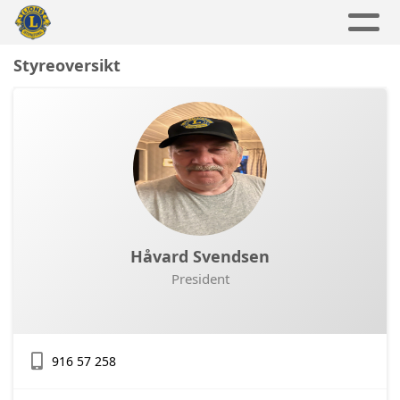
Styreoversikt
Håvard Svendsen
President
916 57 258